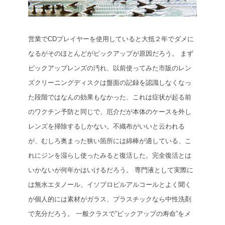
営業でCDプレイヤーを使用していると大抵２年でダメに
なるがそのほとんどがピックアップが原因だろう。
まず
ピックアップレンズの汚れ、以前使ってみた市販のレン
ズクリーニングディスクは盤面の記録を認識しなくなっ
た段階ではなんの効果もなかった、これは症状が起る前
のワクチン予防と同じで、厄介だが本体のケースを外し
レンズを掃除するしかない。不織布がいいと云われる
が、むしろ奥まった狭い箇所には綿棒が適している、こ
れにジンを湿らし使ったみると復活した。完全復活とは
いかないが何年かはいけるだろう。
専門液として実際に
は無水エタノール、イソプロピルアルコールとよく聞く
が個人的には素材がガラス、プラスチックなら中性洗剤
で充分だろう。
一般クラスで”ピックアップの寿命”をメ