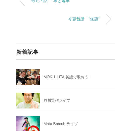
最近の話 ”車と電車”
今更昔話 ”無題”
新着記事
MOKU+UTA 英語で歌おう！
谷川賢作ライブ
Maïa Barouh ライブ