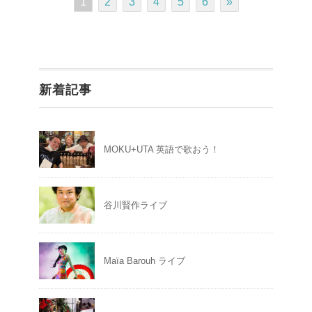
1
2
3
4
5
6
»
新着記事
MOKU+UTA 英語で歌おう！
谷川賢作ライブ
Maïa Barouh ライブ