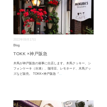
2022年09月17日
Blog
TOKK ×神戸阪急
木馬が神戸阪急の催事に出店します。木馬クッキー、シ
フォンケーキ（冷凍）、珈琲豆、レモネード、木馬グッ
ズなど販売。 TOKK×神戸阪急『
...