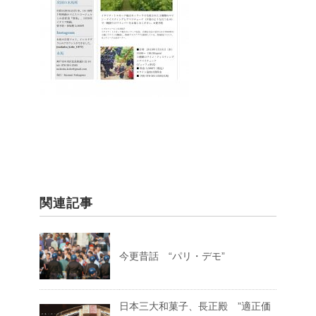
関連記事
今更昔話 “パリ・デモ”
日本三大和菓子、長正殿 ”適正価