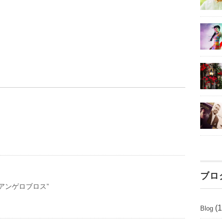
ブロ
アンゲロブロス”
(1
Blog