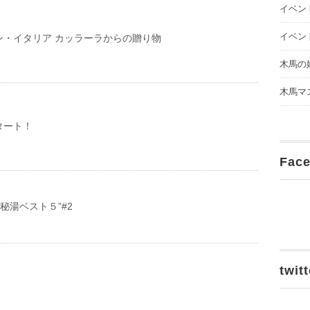
イベン
イベン
ン・イタリア カッラーラからの贈り物
木馬の
木馬マ
タート！
Fac
 秘湯ベスト５”#2
twitt