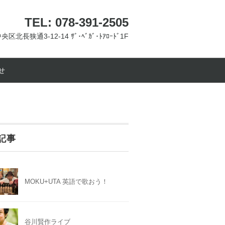
TEL: 078-391-2505
央区北長狭通3-12-14 ｻﾞ･ﾍﾞｶﾞ･ﾄｱﾛｰﾄﾞ1F
せ
記事
MOKU+UTA 英語で歌おう！
谷川賢作ライブ