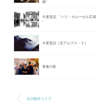
格”
今更昔話 “パリ・カルーゼル広場
”
今更昔話［北アルプス・２］
青春の影
谷川賢作ライブ