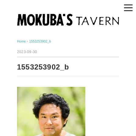
Home
›
1553253902_b
2023-09-30
1553253902_b