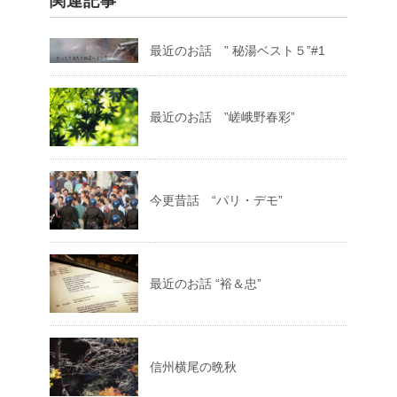
関連記事
最近のお話 ” 秘湯ベスト５”#1
最近のお話 ”嵯峨野春彩”
今更昔話 “パリ・デモ”
最近のお話 “裕＆忠”
信州横尾の晩秋