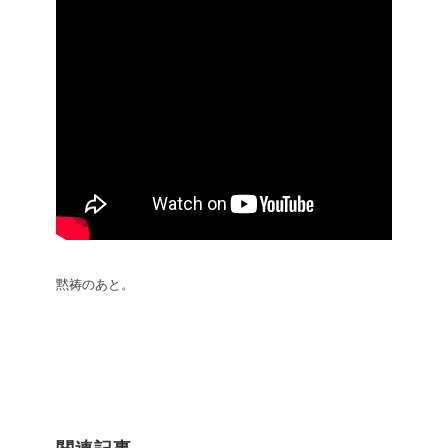
黙祷のあと。