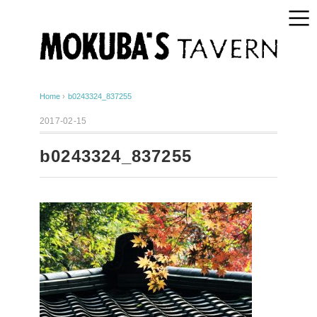
Home
›
b0243324_837255
2017-02-15
b0243324_837255