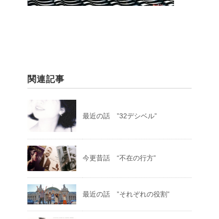
関連記事
最近の話 ”32デシベル”
今更昔話 “不在の行方”
最近の話 ”それぞれの役割”