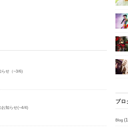
せ（~3/6)
ブロ
知らせ(~4/4)
(1
Blog