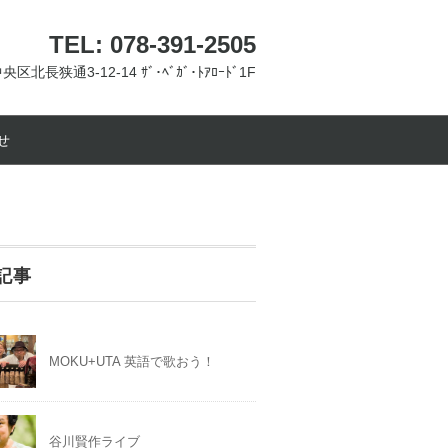
TEL: 078-391-2505
央区北長狭通3-12-14 ｻﾞ･ﾍﾞｶﾞ･ﾄｱﾛｰﾄﾞ1F
せ
記事
MOKU+UTA 英語で歌おう！
谷川賢作ライブ