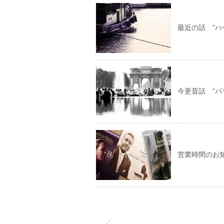
最近の話 ”ハ
今更昔話 “パ
営業時間のお知ら