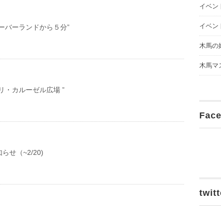
イベン
イベン
ーバーランドから５分”
木馬の
木馬マ
リ・カルーゼル広場 ”
Fac
せ（~2/20)
twitt