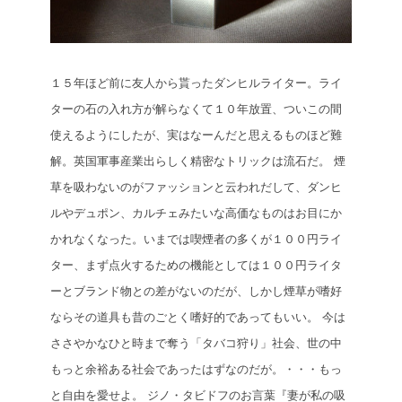
１５年ほど前に友人から貰ったダンヒルライター。ライ
ターの石の入れ方が解らなくて１０年放置、ついこの間
使えるようにしたが、実はなーんだと思えるものほど難
解。英国軍事産業出らしく精密なトリックは流石だ。
煙
草を吸わないのがファッションと云われだして、ダンヒ
ルやデュポン、カルチェみたいな高価なものはお目にか
かれなくなった。いまでは喫煙者の多くが１００円ライ
ター、まず点火するための機能としては１００円ライタ
ーとブランド物との差がないのだが、しかし煙草が嗜好
ならその道具も昔のごとく嗜好的であってもいい。
今は
ささやかなひと時まで奪う「タバコ狩り」社会、世の中
もっと余裕ある社会であったはずなのだが。・・・もっ
と自由を愛せよ。
ジノ・タビドフのお言葉『妻が私の吸