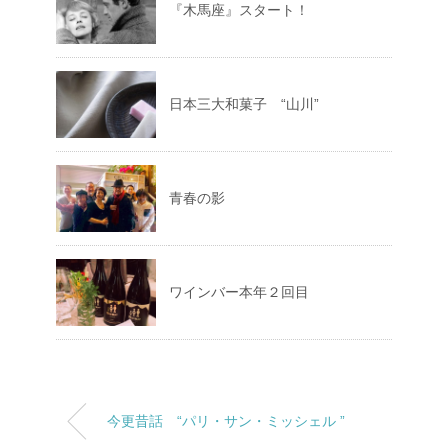
『木馬座』スタート！
日本三大和菓子 “山川”
青春の影
ワインバー本年２回目
今更昔話 “パリ・サン・ミッシェル ”