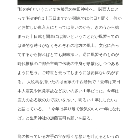
”松の内”ということでお膝元の生田神社へ。
関西人にと
って”松の内”は十五日までだが関東では七日と聞く、何か
とお忙しい東京人にとっては良いのかも。きのうから始
まった十日戎も関東には無いということだが風習っての
は法的な縛りがなくそれぞれの地方の風土、文化に合っ
てするから探ればとても興味深い。逆に風習そのものが
時代推移のご都合主義で伝統の中身が形骸化しつつある
ように思う。ご時世と云ってしまうには勿体ない気がす
る。
大絵馬を描いたのは画家の中西勝氏で「去年は東日
本大震災や原発事故など災いの多い１年だった。今年は
霊力のある辰の力で災いを払い、明るい１年にしたい」
と語っている。
「今年は昇り竜で景気のいい一年になれ
ば」と生田神社の加藤宮司も願いを語る。
龍の握っている左手の宝が様々な願いを叶えるというの