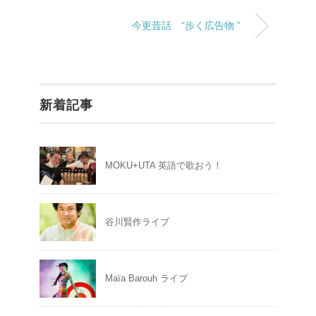
今更昔話 “歩く広告物 ”
新着記事
MOKU+UTA 英語で歌おう！
谷川賢作ライブ
Maïa Barouh ライブ