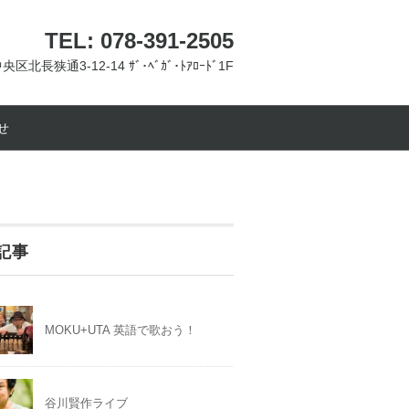
TEL: 078-391-2505
央区北長狭通3-12-14 ｻﾞ･ﾍﾞｶﾞ･ﾄｱﾛｰﾄﾞ1F
せ
記事
MOKU+UTA 英語で歌おう！
谷川賢作ライブ