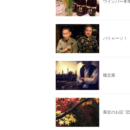
ワインバー本
パリャーソ！
榎忠展
最近のお話 ”