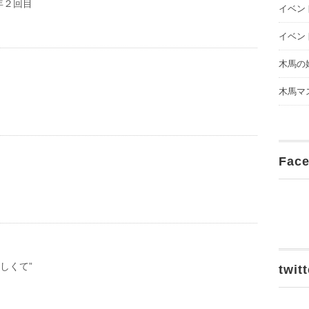
年２回目
イベン
イベン
木馬の
木馬マ
Fac
恋しくて”
twitt