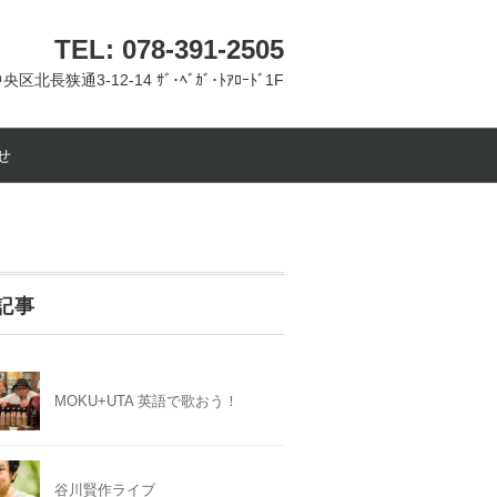
TEL: 078-391-2505
央区北長狭通3-12-14 ｻﾞ･ﾍﾞｶﾞ･ﾄｱﾛｰﾄﾞ1F
せ
記事
MOKU+UTA 英語で歌おう！
谷川賢作ライブ