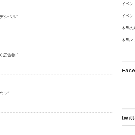
イベン
イベン
2デシベル”
木馬の
木馬マ
く広告物 ”
Fac
のウソ”
twitt